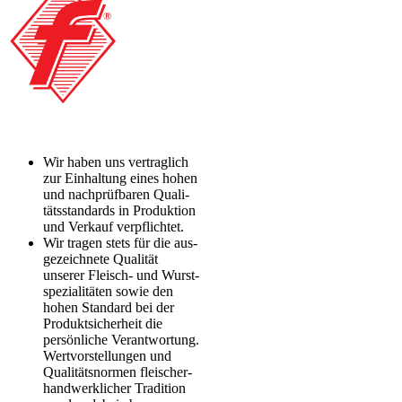
Wir haben uns vertraglich
zur Einhaltung eines hohen
und nachprüfbaren Qua­li­
tätsstandards in Produktion
und Verkauf verpflichtet.
Wir tragen stets für die aus­
ge­zeich­nete Qualität
unserer Fleisch- und Wurst­
spe­zi­alitäten sowie den
hohen Standard bei der
Produkt­sicherheit die
persönliche Ver­ant­wor­tung.
Wert­vor­stel­lun­gen und
Qualitäts­normen flei­scher­
hand­werklicher Tradition