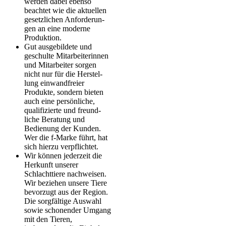
werden dabei ebenso
beachtet wie die aktuellen
gesetzlichen An­for­de­run­
gen an eine moderne
Produktion.
Gut ausgebildete und
geschulte Mit­ar­bei­terinnen
und Mitarbeiter sorgen
nicht nur für die Her­stel­
lung einwandfreier
Produkte, sondern bieten
auch eine persönliche,
qualifizierte und freund­
liche Beratung und
Bedienung der Kunden.
Wer die f-Mar­ke führt, hat
sich hierzu verpflichtet.
Wir können jederzeit die
Herkunft unserer
Schlachttiere nach­weisen.
Wir beziehen unsere Tiere
bevorzugt aus der Region.
Die sorgfältige Auswahl
sowie schonender Umgang
mit den Tieren,