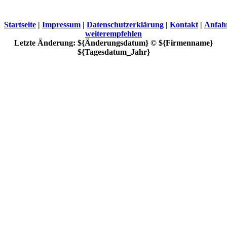
Startseite
|
Impressum
|
Datenschutzerklärung
|
Kontakt
|
Anfah
weiterempfehlen
Letzte Änderung: ${Änderungsdatum} © ${Firmenname}
${Tagesdatum_Jahr}